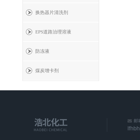
换热器片清洗剂
EPS道路治理溶液
防冻液
煤炭增卡剂
邮
lfhb