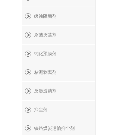
缓蚀阻垢剂
杀菌灭藻剂
钝化预膜剂
粘泥剥离剂
反渗透药剂
抑尘剂
铁路煤炭运输抑尘剂